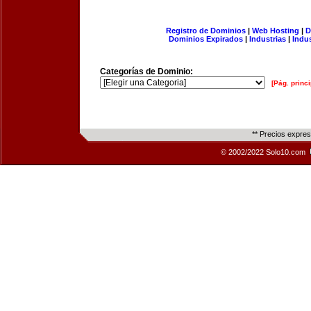
Registro de Dominios
|
Web Hosting
|
D
Dominios Expirados
|
Industrias
|
Indu
Categorías de Dominio:
[Pág. princi
** Precios expre
© 2002/2022 Solo10.com