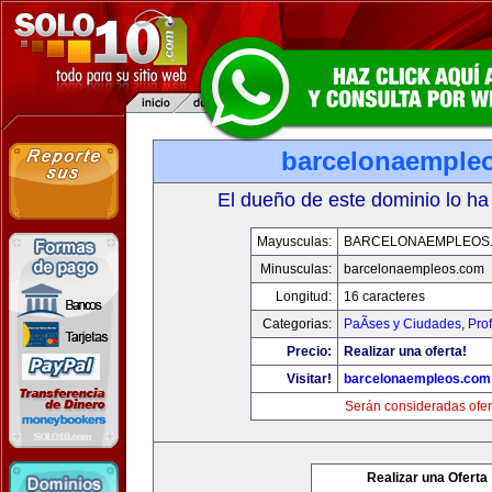
barcelonaemple
El dueño de este dominio lo ha
Mayusculas:
BARCELONAEMPLEOS
Minusculas:
barcelonaempleos.com
Longitud:
16 caracteres
Categorias:
PaÃ­ses y Ciudades
,
Pro
Precio:
Realizar una oferta!
Visitar!
barcelonaempleos.com
Serán consideradas ofer
Realizar una Oferta