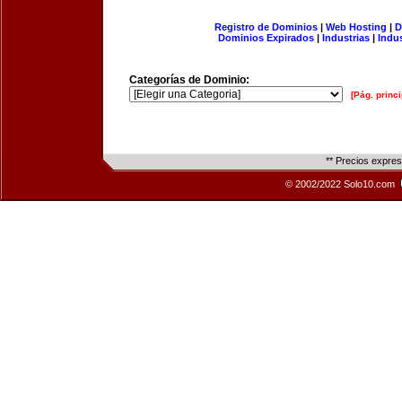
Registro de Dominios
|
Web Hosting
|
D
Dominios Expirados
|
Industrias
|
Indu
Categorías de Dominio:
[Pág. princi
** Precios expre
© 2002/2022 Solo10.com