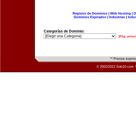
Registro de Dominios
|
Web Hosting
|
D
Dominios Expirados
|
Industrias
|
Indu
Categorías de Dominio:
[Pág. princi
** Precios expre
© 2002/2022 Solo10.com