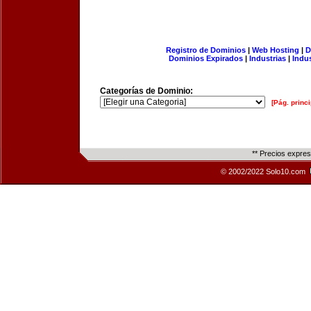
Registro de Dominios
|
Web Hosting
|
D
Dominios Expirados
|
Industrias
|
Indu
Categorías de Dominio:
[Pág. princi
** Precios expre
© 2002/2022 Solo10.com