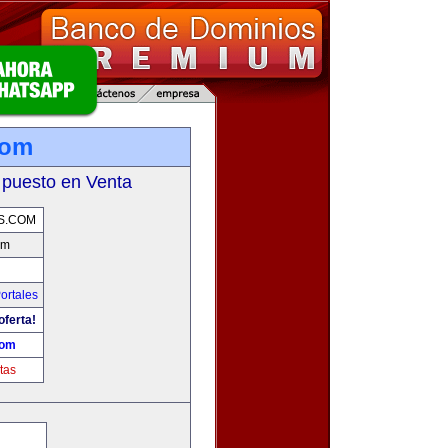
com
 puesto en Venta
S.COM
om
ortales
oferta!
com
tas