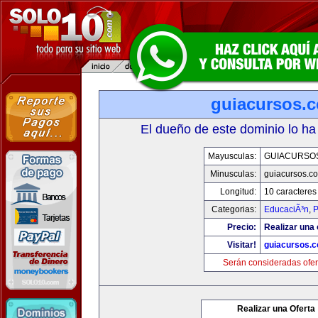
guiacursos.
El dueño de este dominio lo ha
Mayusculas:
GUIACURSO
Minusculas:
guiacursos.c
Longitud:
10 caracteres
Categorias:
EducaciÃ³n
,
P
Precio:
Realizar una 
Visitar!
guiacursos.
Serán consideradas ofer
Realizar una Oferta