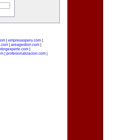
com
|
empresasperu.com
|
.com
|
areagestion.com
|
tingexperto.com
|
om
|
profesionalizacion.com
|