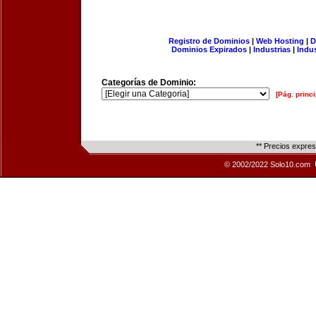
Registro de Dominios
|
Web Hosting
|
D
Dominios Expirados
|
Industrias
|
Indu
Categorías de Dominio:
[Pág. princi
** Precios expre
© 2002/2022 Solo10.com