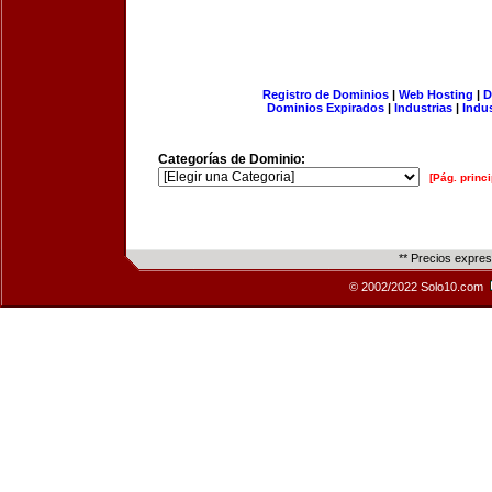
Registro de Dominios
|
Web Hosting
|
D
Dominios Expirados
|
Industrias
|
Indu
Categorías de Dominio:
[Pág. princi
** Precios expre
© 2002/2022 Solo10.com