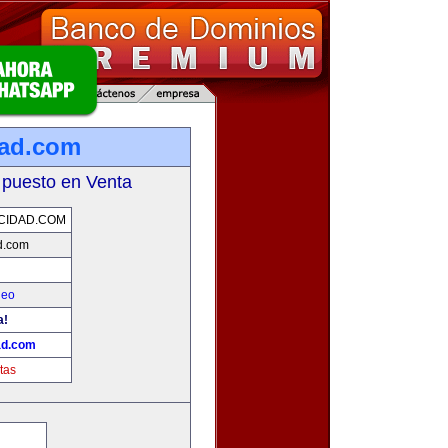
dad.com
 puesto en Venta
CIDAD.COM
d.com
leo
a!
ad.com
tas