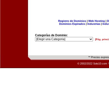
Registro de Dominios
|
Web Hosting
|
D
Dominios Expirados
|
Industrias
|
Indu
Categorías de Dominio:
[Pág. princi
** Precios expre
© 2002/2022 Solo10.com