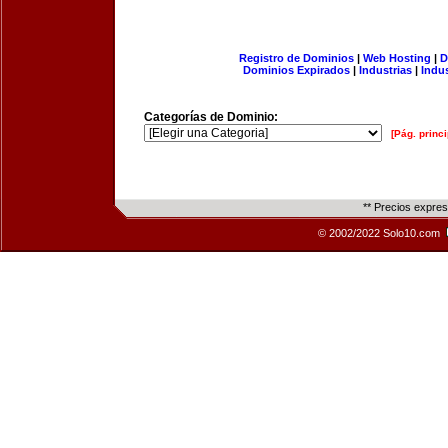
Registro de Dominios
|
Web Hosting
|
D
Dominios Expirados
|
Industrias
|
Indu
Categorías de Dominio:
[Pág. princi
** Precios expre
© 2002/2022 Solo10.com